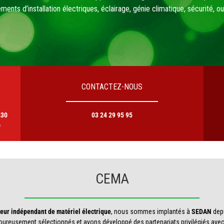
CONTACTEZ-NOUS
h30
03 24 29 95 95
0
CEMA
teur indépendant de matériel électrique
, nous sommes implantés à
SEDAN
depu
ureusement sélectionnés et avons développé des partenariats privilégiés avec 